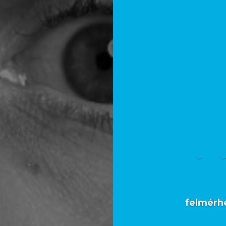
Olyan t
segítsé
felmérh