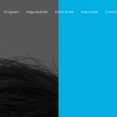
Program
Jegyvásárlás
Előző évek
Kapcsolat
FLM2