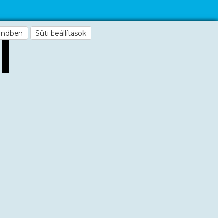
endben
Süti beállítások
l