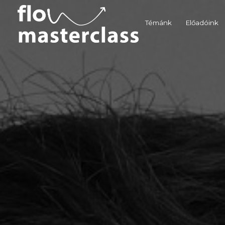
Témánk
Előadóink