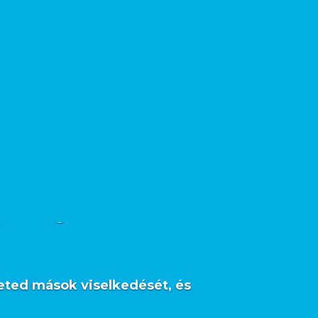
echnikákat keresel, amelyek
gével megbízható módon
eted mások viselkedését, és