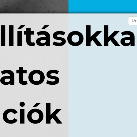
R
llításokka
atos
ciók